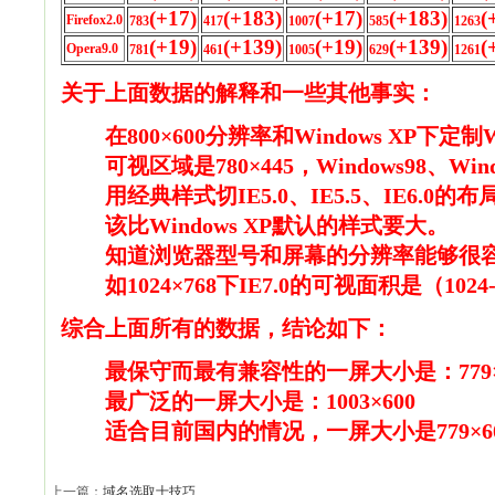
(+17)
(+183)
(+17)
(+183)
(
Firefox2.0
783
417
1007
585
1263
(+19)
(+139)
(+19)
(+139)
(
Opera9.0
781
461
1005
629
1261
关于上面数据的解释和一些其他事实：
在800×600分辨率和Windows XP下定
可视区域是780×445，Windows98、Windo
用经典样式切IE5.0、IE5.5、IE6.
该比Windows XP默认的样式要大。
知道浏览器型号和屏幕的分辨率能够很
如1024×768下IE7.0的可视面积是（1024-
综合上面所有的数据，结论如下：
最保守而最有兼容性的一屏大小是：779×
最广泛的一屏大小是：1003×600
适合目前国内的情况，一屏大小是779×6
上一篇：
域名选取十技巧