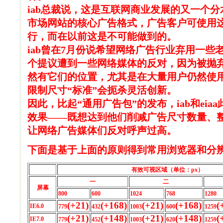
iab总裁说，这是互联网商业发展的又一个
市场网站的核心广告格式，广告客户可使用
行，而在以前这是不可能做到的。
iab曾在7月份说希望网络广告行业弃用一
个提议遭到一些网络媒体的反对，因为被抛
然有它们的位置，尤其是在大量用户仍然使
限制尺寸“标准”会扼杀灵活创新。
因此，比起“通用广告包”的发布，iab和ei
效果——既想达到他们削减广告尺寸数量、
让网络广告媒体们反对呼声过高。
下面是基于上面的原则得到常用浏览器和分
有效可视区域（单位：px）
一
二
屏幕
800
600
1024
768
1280
(+21)
(+168)
(+21)
(+168)
(
IE6.0
779
432
1003
600
1259
(+21)
(+148)
(+21)
(+148)
(
IE7.0
779
452
1003
620
1259