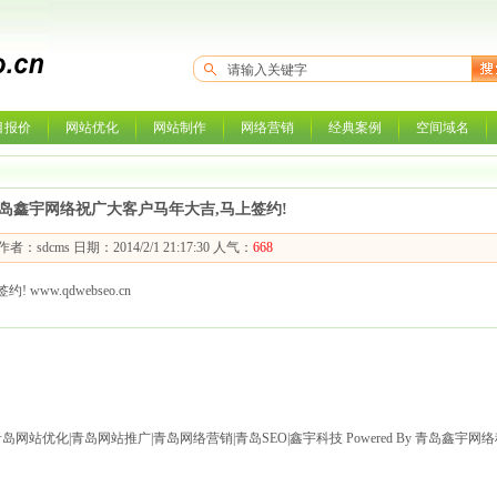
目报价
网站优化
网站制作
网络营销
经典案例
空间域名
岛鑫宇网络祝广大客户马年大吉,马上签约!
作者：sdcms 日期：2014/2/1 21:17:30 人气：
668
ww.qdwebseo.cn
岛网站优化|青岛网站推广|青岛网络营销|青岛SEO|鑫宇科技
Powered By 青岛鑫宇