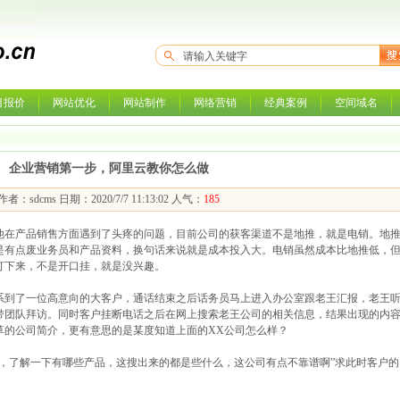
目报价
网站优化
网站制作
网络营销
经典案例
空间域名
企业营销第一步，阿里云教你怎么做
作者：sdcms 日期：2020/7/7 11:13:02 人气：
185
近他在产品销售方面遇到了头疼的问题，目前公司的获客渠道不是地推，就是电销。地
是有点废业务员和产品资料，换句话来说就是成本投入大。电销虽然成本比地推低，
打下来，不是开口挂，就是没兴趣。
系到了一位高意向的大客户，通话结束之后话务员马上进入办公室跟老王汇报，老王
带团队拜访。同时客户挂断电话之后在网上搜索老王公司的相关信息，结果出现的内
草的公司简介，更有意思的是某度知道上面的XX公司怎么样？
网，了解一下有哪些产品，这搜出来的都是些什么，这公司有点不靠谱啊”求此时客户的