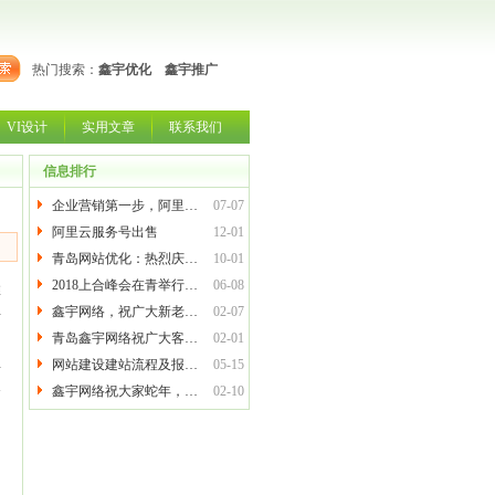
热门搜索：
鑫宇优化
鑫宇推广
VI设计
实用文章
联系我们
信息排行
企业营销第一步，阿里…
07-07
阿里云服务号出售
12-01
青岛网站优化：热烈庆…
10-01
2018上合峰会在青举行…
06-08
推
但
鑫宇网络，祝广大新老…
02-07
青岛鑫宇网络祝广大客…
02-01
网站建设建站流程及报…
05-15
听
容
鑫宇网络祝大家蛇年，…
02-10