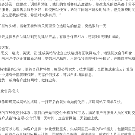
服务涉及一些更改，调整和添加，他们的售后客服态度很好，修改出来的效果都非常
期服务。如果售后服务不好，即使网站便宜，遇到了问题不能及时解决，也是浪费时
，这也是我的经验，希望对大家有用。”
了些许头绪，当老王看到有关阿里云心选建站的信息，突然眼前一亮…
云提供从自助建站到定制建站产品，有服务保障SLA，还能5天无理由退款。
决方案。
名思义，速成，美观。云·速成美站能让企业快速拥有互联网名片，增强初次合作印象
，向用户传达企业最新消息，增强用户粘性。只需低预算即可轻松搞定，并能自主完
司特性量身定制，更符合品牌特性，彰显公司实力，技术层面，全面集成主流云计算资
企业拥有全部管理权限，无需任何技术，可以自由增添信息。
优势，帮助客户建好网站，做好业务。
准化售卖模式
操作即可完成网站的搭建，一打开后台就知道如何使用，搭建网站又简单又快。
整的在线化交付体系，项目由开始到交付全程在线可见，满足用户与服务人员的实时
户从咨询-交易-交付只用一天时间，企业官网第二天就能上线。
也可以办理，为客户提供一体化便捷服务。集成阿里云丰富的PaaS能力，包括阿里
P等，帮助企业更好地应用云计算。同时在安全保障，弹性伸缩、成本投入及开发效率上