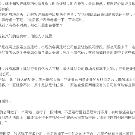
着，殊不知客户此刻的心情复杂：时而怀疑，时而挣扎，最后释然，整理好心情迎接
要有的。
若有所思地点头，此时客户脑海中出现两个声音：“产品和优惠政策倒是感觉还不错，
，再考虑一下吧。“最后客户表示考虑一下，下次再约。
觉到了有些不对劲，那么问题出在哪里？
五花八门的信息时，他陷入了沉思…
于是在网上搜索企业建站，出现的各类建站公司信息让他眼花缭乱。那么问题来了，
器配置怎么选？备案怎么做？毫无头绪，完全不懂代码，交付后如何更新维护？这些
杆，没有标准；建站行业百亿收入市场，最大建站公司市场占有率不足5%；行业还处
站公司。
帖。 废了好大的功夫，老王恍然大悟：**企业官网是企业的互联网名片，能够线上
难怪客户一直犹豫不决，原来是缺乏信任感，一家连企业官网都没有的公司如何能够提
身感悟：
宜的公司做了一个网站，运行了一段时间。不是运行慢就是经常打不开，有时候还会被
务问题无法跟上，最终我不得不寻找另一个建站公司重新搭建，我觉得以前创建的网
。”
我很困惑。我咨询了很多公司，最后选择了一个知名的大平台。尽管价格有点超出预期