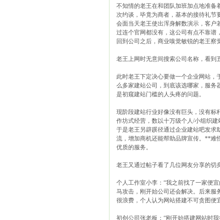
不知情的老王在和团队加班加点地准备
次约谈，毕竟为商者，基本的接待礼节
会面当天老王使出浑身解数演示，客户
过连个官网都没有，这公司有点不靠谱
回到公司之后，商业嗅觉敏锐的老王察
老王上网时无意间搜索公司名称，看到
此时老王下定决心要做一个企业网站，
么多家建站公司，到底该选哪家，服务
是初窥建站门槛的人头疼的问题。
现阶段建站行业好像没有巨头，没有标
作坊式经营，数以十万级个人/小组织建
于是老王另辟蹊径通过企业建站吧发求助
流，增加商机还能帮助品牌宣传。**
优质的服务。
老王又通过帖子看了几位网友分享的切
个人工作室小李：“我之前找了一家便
马攻击，刚开始公司还会解决。后来服
很浪费，个人认为网站搭建不可贪图便宜
初创公司张老板：“刚开始搭建网站时