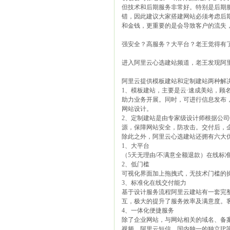
但技术和后期服务非常好。特别是后期
错，因此建议大家搭建网站必须考虑后
和金钱，更重要的是会导致客户的流失
强安全？高服务？大平台？老王觉得有
进入阿里云心选建站频道，老王发现阿里
阿里云提供模板建站和定制建站两种解
1、模板建站，主要是云·速成美站，顾
助力业务开展。同时，可进行信息发布
网站设计。
2、定制建站是由专家级设计师根据公
源，保障网站安全，防攻击。交付后，
除此之外，阿里云心选建站还拥有六大
1、大平台
（5天无理由/不满意全额退款）在线标
2、低门槛
可视化界面加上拖拽式，无技术门槛的
3、标准化在线交付能力
基于设计服务流程阿里云建站有一套完
互，极大的提升了服务效率及满意度。客
4、一体化便捷服务
除了企业网站，与网站相关的域名、备案
视频、阿里云短信、国内独一的独立I